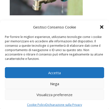
Gestisci Consenso Cookie
Reader
Primary
Per fornire le migliori esperienze, utilizziamo tecnologie come i cookie
per memorizzare e/o accedere alle informazioni del dispositivo. Il
Interactions
consenso a queste tecnologie ci permetterà di elaborare dati come il
Sidebar
comportamento di navigazione o ID unici su questo sito. Non
acconsentire o ritirare il consenso può influire negativamente su alcune
CHI SIAMO
SERVIZIO 24H
SERVIZI
caratteristiche e funzioni.
CHIEDI UN PREVENTIVO GRATUITO!
INFO E CONTATTI
Accetta
NUOVA IDROTERMO
DI GIACOMO MELI © 2026
Nega
VIA VIOTTOLO DI MEZZANA, 97/99 59100 PRATO (PO)
P.IVA
02379480979
C.F.
MLEGCM83A01G999L
MAIL:
INFO@NUOVAIDROTERMOSNC.IT
PEC:
Visualizza preferenze
NUOVAIDROTERMO.MELIGIACOMO@LEGALMAIL.IT
Cookie Policy
Dichiarazione sulla Privacy