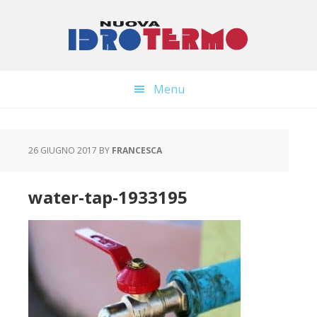
Skip
Skip
to
to
main
primary
content
sidebar
Menu
26 GIUGNO 2017
BY
FRANCESCA
water-tap-1933195